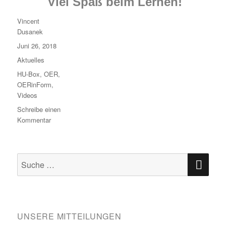
Viel Spaß beim Lernen!
Autor
Vincent
Dusanek
Veröffentlicht
Juni 26, 2018
am
Kategorien
Aktuelles
Schlagwörter
HU-Box
,
OER
,
OERinForm
,
Videos
Schreibe einen
zu
Kommentar
Alle
Videos
im
SU
Suche
Überblick
nach:
UNSERE MITTEILUNGEN