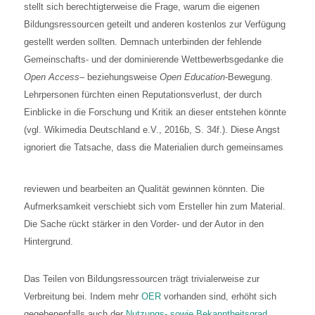
stellt sich berechtigterweise die Frage, warum die eigenen
Bildungsressourcen geteilt und anderen kostenlos zur Verfügung
gestellt werden sollten. Demnach unterbinden der fehlende
Gemeinschafts- und der dominierende Wettbewerbsgedanke die
Open Access
– beziehungsweise
Open Education
-Bewegung.
Lehrpersonen fürchten einen Reputationsverlust, der durch
Einblicke in die Forschung und Kritik an dieser entstehen könnte
(vgl. Wikimedia Deutschland e.V., 2016b, S. 34f.). Diese Angst
ignoriert die Tatsache, dass di
e Materialien durch gemeinsames
reviewen und bearbeiten an Qualität gewinnen könnten. Die
Aufmerksamkeit verschiebt sich vom Ersteller hin zum Material.
Die Sache rückt stärker in den Vorder- und de
r Autor in den
Hintergrund.
Das Teilen von Bildungsressourcen trägt trivialerweise zur
Verbreitung bei. Indem mehr
OER
vorhanden sind, erhöht sich
gegebenenfalls auch der
Nutzungs- sowie Bekanntheitsgrad
.