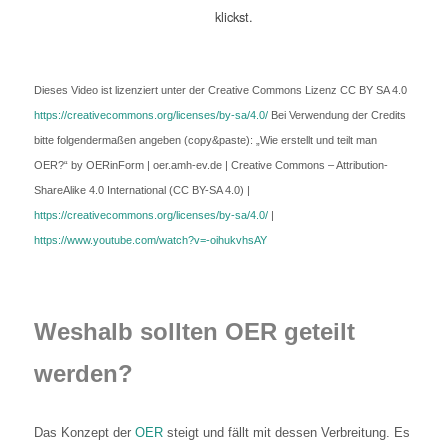
klickst.
Dieses Video ist lizenziert unter der Creative Commons Lizenz CC BY SA 4.0
https://creativecommons.org/licenses/by-sa/4.0/
Bei Verwendung der Credits
bitte folgendermaßen angeben (copy&paste): „Wie erstellt und teilt man
OER?“ by OERinForm | oer.amh-ev.de | Creative Commons – Attribution-
ShareAlike 4.0 International (CC BY-SA 4.0) |
https://creativecommons.org/licenses/by-sa/4.0/
|
https://www.youtube.com/watch?v=-oihukvhsAY
Weshalb sollten OER geteilt
werden?
Das Konzept der
OER
steigt und fällt mit dessen Verbreitung. Es