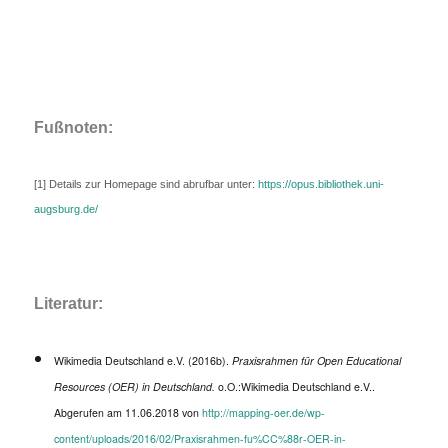
Fußnoten:
[1] Details zur Homepage sind abrufbar unter:
https://opus.bibliothek.uni-
augsburg.de/
Literatur:
Wikimedia Deutschland e.V. (2016b).
Praxisrahmen für Open Educational
Resources (OER) in Deutschland.
o.O.:Wikimedia Deutschland e.V..
Abgerufen am 11.06.2018 von
http://mapping-oer.de/wp-
content/uploads/2016/02/Praxisrahmen-fu%CC%88r-OER-in-