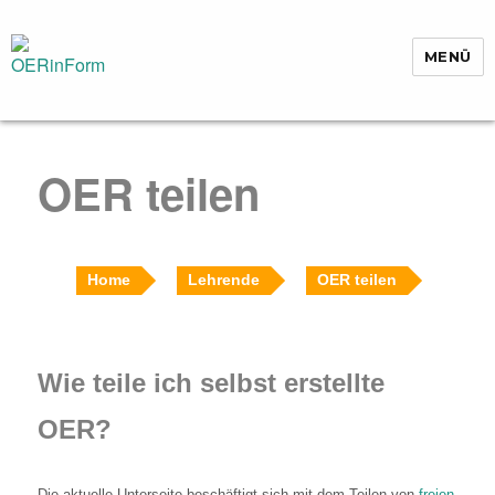
MENÜ
OERinForm
OER teilen
Home
Lehrende
OER teilen
Wie teile ich selbst erstellte
OER?
Die aktuelle Unterseite beschäftigt sich mit dem Teilen von
freien