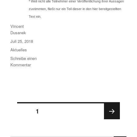
* Weil nicht alle Teilnehmer einer Veröffentlichung ihrer Aussagen
zustimmten, fließt nur ein Teil dieser in den hier bereitgestellten
Text ein.
Autor
Vincent
Dusanek
Veröffentlicht
Juli 25, 2018
am
Kategorien
Aktuelles
Schreibe einen
zu
Kommentar
Abschlussreflexion
zum
Workshop
vom
5./6.07
in
Seitennummerierung
Köln
SEITE
1
der
Beiträge
NÄC
HSTE
SEIT